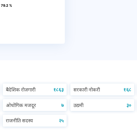
: 79.2 %
: 79.2 %
बैदेशिक रोजगारी
१८६३
सरकारी नोकरी
१६८
ओधोगिक मजदूर
७
उद्यमी
३०
राजनीति सदस्य
२५