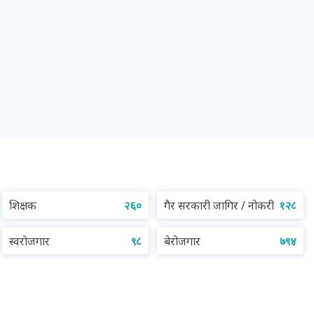
शिक्षक
२६०
गैर सरकारी जागिर / नोकरी
१२८
स्वरोजगार
९८
बेरोजगार
७९४