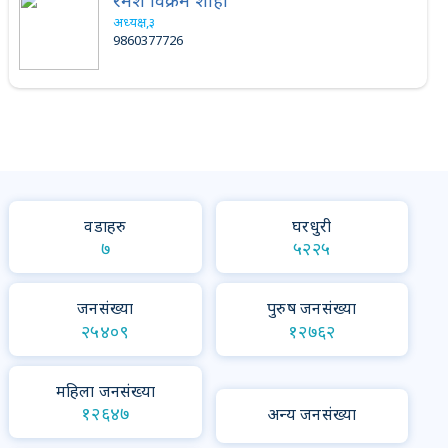
रमेश विक्रम शाही
अध्यक्ष,३
9860377726
वडाहरु
घरधुरी
७
५२२५
जनसंख्या
पुरुष जनसंख्या
२५४०९
१२७६२
महिला जनसंख्या
१२६४७
अन्य जनसंख्या