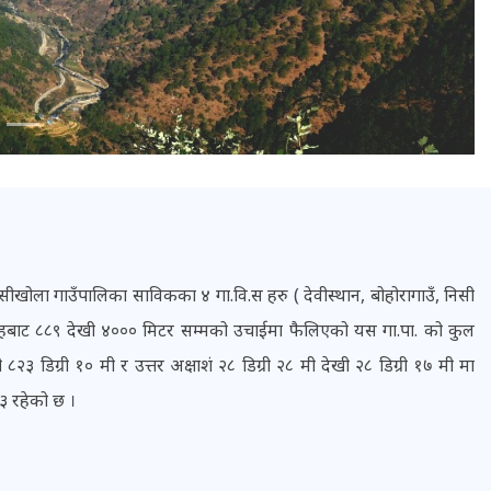
ीखोला गाउँपालिका साविकका ४ गा.वि.स हरु ( देवीस्थान, बोहोरागाउँ, निसी
सतहबाट ८८९ देखी ४००० मिटर सम्मको उचाईमा फैलिएको यस गा.पा. को कुल
ी ८२‍३ डिग्री १० मी र उत्तर अक्षाश‌ं २‍‌८ डिग्री २८ मी देखी २८ डिग्री १७ मी मा
३ रहेको छ ।