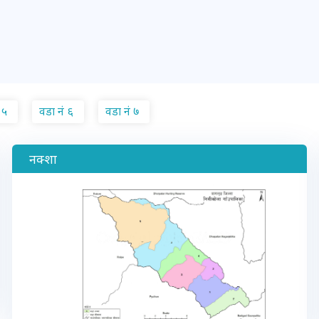
 ५
वडा नं ६
वडा नं ७
नक्शा