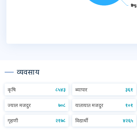
हिन्दु
हिन्दु
End of interactive chart.
व्यवसाय
कृषि
८५४३
ब्यापार
३६१
ज्याल मजदुर
७०८
यातायात मजदुर
१०१
गृहणी
२१७८
विद्यार्थी
४२६५