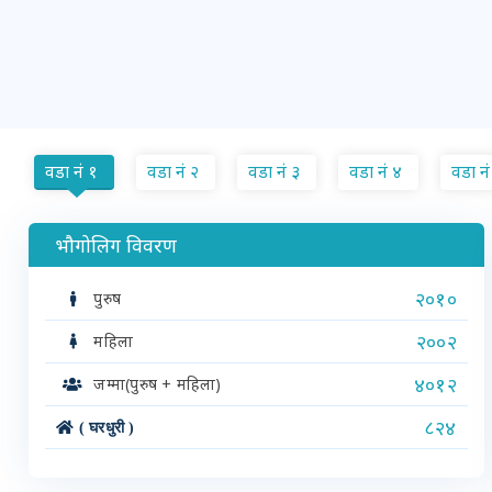
वडा नं १
वडा नं २
वडा नं ३
वडा नं ४
वडा नं
भौगोलिग विवरण
२०१०
पुरुष
२००२
महिला
४०१२
जम्मा(पुरुष + महिला)
८२४
( घरधुरी )