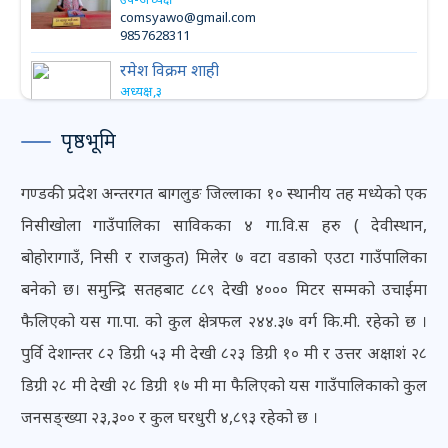
comsyawo@gmail.com
9857628311
रमेश विक्रम शाही
अध्यक्ष,३
9860377726
पृष्ठभूमि
गण्डकी प्रदेश अन्तरगत बागलुङ जिल्लाका १० स्थानीय तह मध्येको एक
निसीखोला गाउँपालिका साविकका ४ गा.वि.स हरु ( देवीस्थान,
बोहोरागाउँ, निसी र राजकुत) मिलेर ७ वटा वडाको एउटा गाउँपालिका
बनेको छ। समुन्द्रि सतहबाट ८८९ देखी ४००० मिटर सम्मको उचाईमा
फैलिएको यस गा.पा. को कुल क्षेत्रफल २४४.३७ वर्ग कि.मी. रहेको छ ।
पुर्वि देशान्तर ८२‍‌ डिग्री ५३ मी देखी ८२‍३ डिग्री १० मी र उत्तर अक्षाश‌ं २‍‌८
डिग्री २८ मी देखी २८ डिग्री १७ मी मा फैलिएको यस गाउँपालिकाको कुल
जनसङ्ख्या २३,३०० र कुल घरधुरी ४,८९३ रहेको छ ।