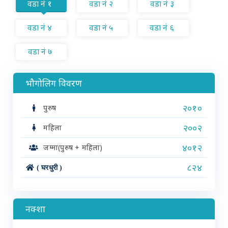
वडा नं १
वडा नं २
वडा नं ३
वडा नं ४
वडा नं ५
वडा नं ६
वडा नं ७
भौगोलिग विवरण
२०१०
पुरुष
२००२
महिला
४०१२
जम्मा(पुरुष + महिला)
८२४
( घरधुरी )
नक्शा