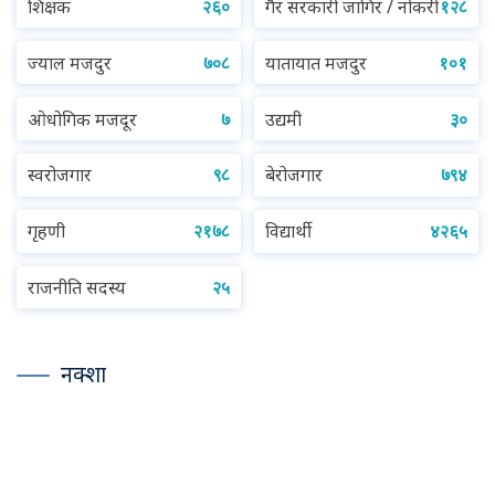
शिक्षक
२६०
गैर सरकारी जागिर / नोकरी
१२८
ज्याल मजदुर
७०८
यातायात मजदुर
१०१
ओधोगिक मजदूर
७
उद्यमी
३०
स्वरोजगार
९८
बेरोजगार
७९४
गृहणी
२१७८
विद्यार्थी
४२६५
राजनीति सदस्य
२५
नक्शा