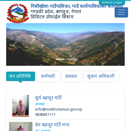
Admin Login
निसीखोला गाउँपालिका, गाउँ कार्यपालिकाको कार्यालय
गण्डकी प्रदेश, बागलुङ, नेपाल
डिजिटल प्रोफाईल सिस्टम
Previous
Next
जन प्रतिनिधि
कर्मचारी
प्रवक्ता
सूचना अधिकारी
सुर्य बहादुर घर्ति
अध्यक्ष
info@nisikholamun.gov.np
9846831111
प्रेम बहादुर घर्ति मगर
उप-अध्यक्ष