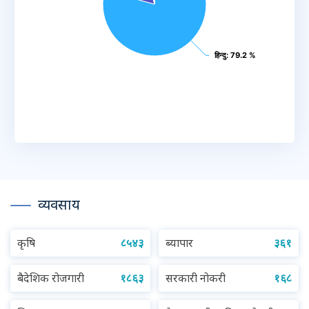
हिन्दु
हिन्दु
: 79.2 %
: 79.2 %
End of interactive chart.
व्यवसाय
कृषि
८५४३
ब्यापार
३६१
बैदेशिक रोजगारी
१८६३
सरकारी नोकरी
१६८