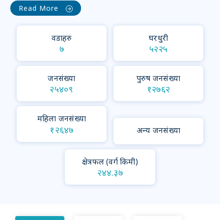
Read More
वडाहरु
घरधुरी
७
५२२५
जनसंख्या
पुरुष जनसंख्या
२५४०९
१२७६२
महिला जनसंख्या
१२६४७
अन्य जनसंख्या
क्षेत्रफल (वर्ग किमी)
२४४.३७